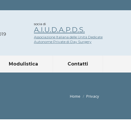
socia di
A.I.U.D.A.P.D.S.
019
Associazione Italiana delle Unità Dedicate
Autonome Private di Day Surgery
Modulistica
Contatti
Tu sei qui:
Home
Privacy