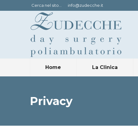
Cerca:
Cerca nel sito...
info@zudecche.it
Home
La Clinica
Privacy