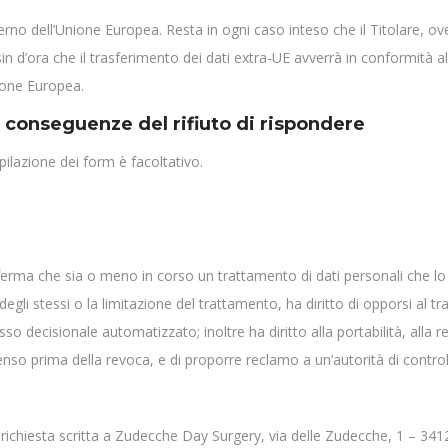
nterno dell’Unione Europea. Resta in ogni caso inteso che il Titolare, o
in d’ora che il trasferimento dei dati extra-UE avverrà in conformità alle
ione Europea.
 conseguenze del rifiuto di rispondere
pilazione dei form è facoltativo.
conferma che sia o meno in corso un trattamento di dati personali che lo 
one degli stessi o la limitazione del trattamento, ha diritto di opporsi 
esso decisionale automatizzato; inoltre ha diritto alla portabilità, al
enso prima della revoca, e di proporre reclamo a un’autorità di control
o richiesta scritta a Zudecche Day Surgery, via delle Zudecche, 1 – 34