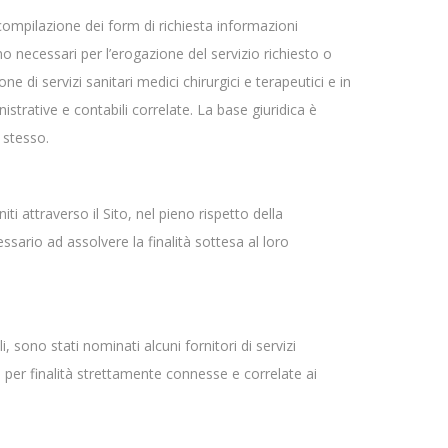
a compilazione dei form di richiesta informazioni
no necessari per l’erogazione del servizio richiesto o
ne di servizi sanitari medici chirurgici e terapeutici e in
inistrative e contabili correlate. La base giuridica è
 stesso.
ti attraverso il Sito, nel pieno rispetto della
sario ad assolvere la finalità sottesa al loro
 sono stati nominati alcuni fornitori di servizi
ti per finalità strettamente connesse e correlate ai