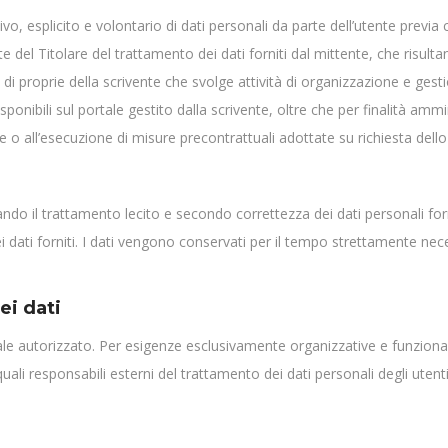
ativo, esplicito e volontario di dati personali da parte dell’utente previ
 del Titolare del trattamento dei dati forniti dal mittente, che risulta
tà di proprie della scrivente che svolge attività di organizzazione e gestio
disponibili sul portale gestito dalla scrivente, oltre che per finalità amm
te o all’esecuzione di misure precontrattuali adottate su richiesta dello
ndo il trattamento lecito e secondo correttezza dei dati personali forni
ati forniti. I dati vengono conservati per il tempo strettamente neces
ei dati
le autorizzato. Per esigenze esclusivamente organizzative e funzionali,
 quali responsabili esterni del trattamento dei dati personali degli uten