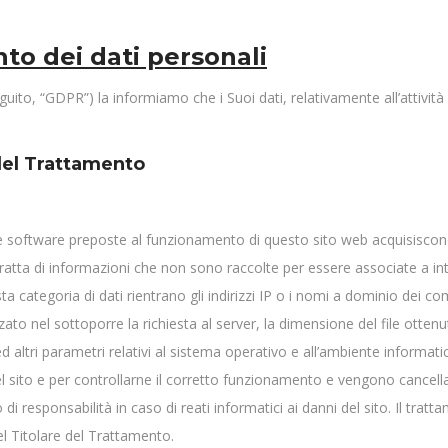
nto dei dati personali
uito, “GDPR”) la informiamo che i Suoi dati, relativamente all’attività 
 del Trattamento
ure software preposte al funzionamento di questo sito web acquisiscono 
 tratta di informazioni che non sono raccolte per essere associate a in
a categoria di dati rientrano gli indirizzi IP o i nomi a dominio dei compu
lizzato nel sottoporre la richiesta al server, la dimensione del file otte
ed altri parametri relativi al sistema operativo e all’ambiente informatic
del sito e per controllarne il corretto funzionamento e vengono cancel
 di responsabilità in caso di reati informatici ai danni del sito. Il tr
del Titolare del Trattamento.